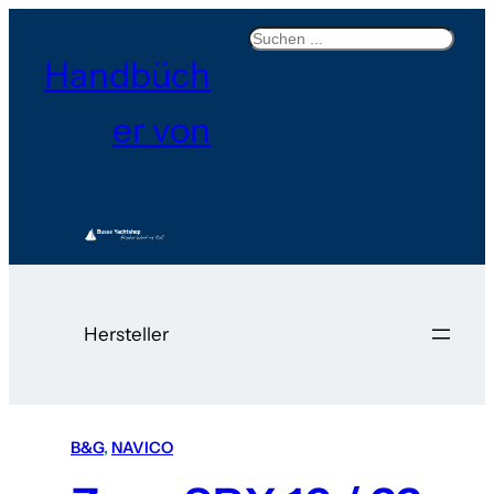
Search
Handbüch
er von
Hersteller
B&G
, 
NAVICO