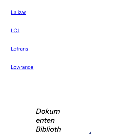
Lalizas
LCJ
Lofrans
Lowrance
Dokum
enten
Biblioth