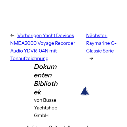
←
Vorheriger:
Yacht Devices
Nächster:
NMEA2000 Voyage Recorder
Raymarine C-
Audio YDVR-04N mit
Classic Serie
Tonaufzeichnung
→
Dokum
enten
Biblioth
ek
von Busse
Yachtshop
GmbH