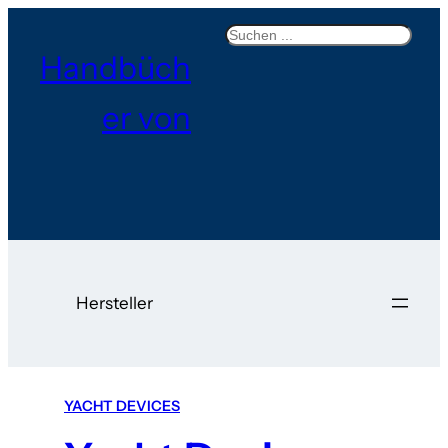
Search
Handbüch
er von
Hersteller
YACHT DEVICES