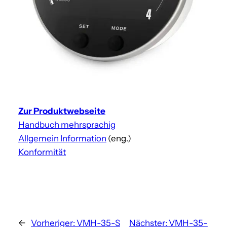
Zur Produktwebseite
Handbuch mehrsprachig
Allgemein Information
(eng.)
Konformität
←
Vorheriger:
VMH-35-S
Nächster:
VMH-35-