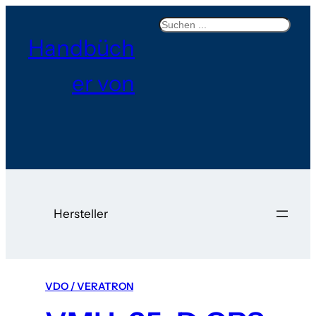
Search
Handbüch
er von
Hersteller
VDO / VERATRON