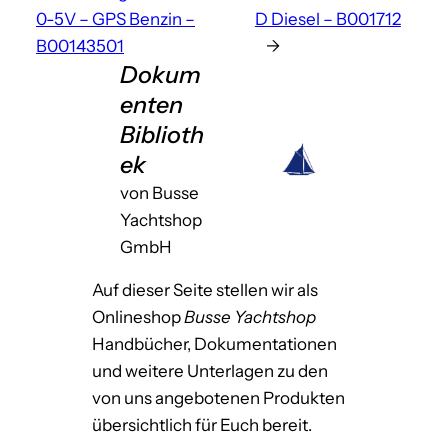
0-5V – GPS Benzin –
D Diesel – B001712
B00143501
→
Dokum
enten
Biblioth
ek
von Busse
Yachtshop
GmbH
Auf dieser Seite stellen wir als
Onlineshop
Busse Yachtshop
Handbücher, Dokumentationen
und weitere Unterlagen zu den
von uns angebotenen Produkten
übersichtlich für Euch bereit.