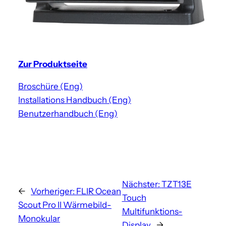
Zur Produktseite
Broschüre (Eng)
Installations Handbuch (Eng)
Benutzerhandbuch (Eng)
Nächster:
TZT13E
←
Vorheriger:
FLIR Ocean
Touch
Scout Pro II Wärmebild-
Multifunktions-
Monokular
Display
→