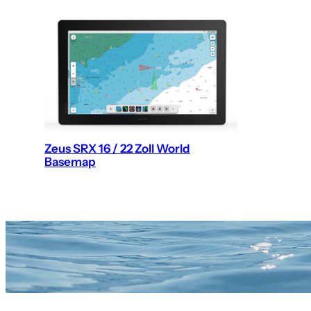
Zeus SRX 16 / 22 Zoll World
Basemap