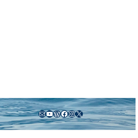
sales@busse-yachtshop.de
YouTube
WordPress
Facebook
Instagram
X