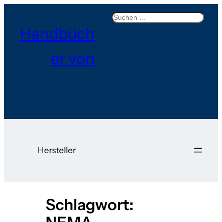
Zum
Search
Inhalt
Handbüch
springen
er von
Hersteller
Schlagwort: