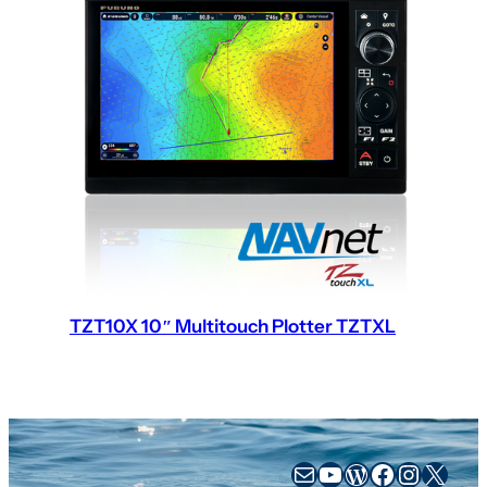
TZT10X 10″ Multitouch Plotter TZTXL
sales@busse-yachtshop.de
YouTube
WordPress
Facebook
Instag
X