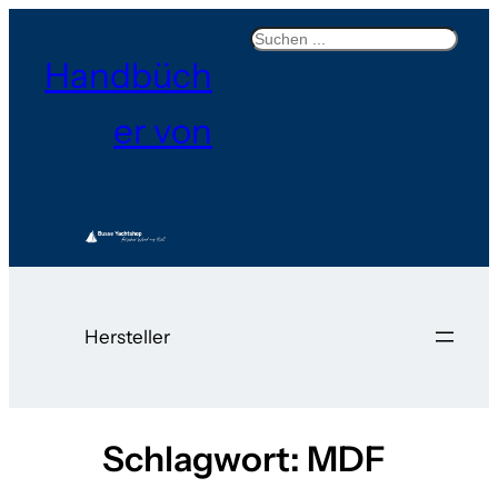
Zum
Search
Inhalt
Handbüch
springen
er von
Hersteller
Schlagwort:
MDF