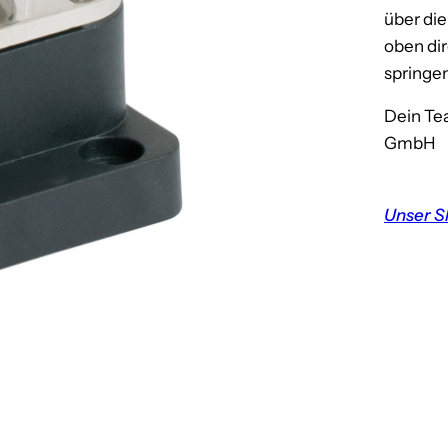
über di
oben dir
springen
Dein Te
GmbH
Unser S