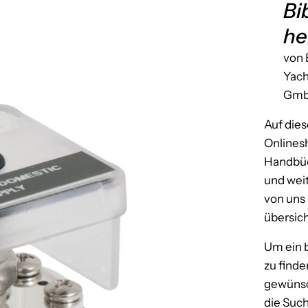
Bi
he
von 
Yac
Gm
Auf diese
Online
Handbüc
und wei
von uns
übersich
Um ein
zu finde
gewünsc
die Such