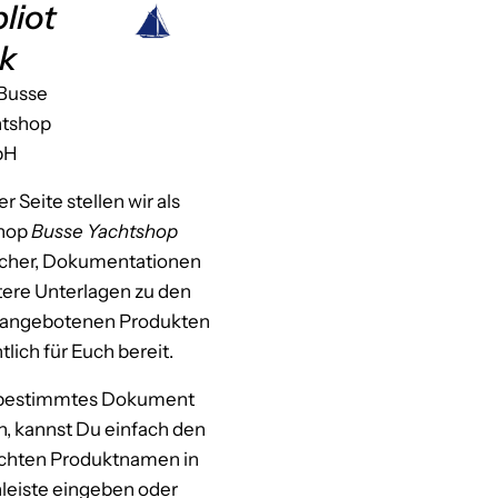
bliot
k
Busse
htshop
bH
r Seite stellen wir als
shop
Busse Yachtshop
her, Dokumentationen
tere Unterlagen zu den
 angebotenen Produkten
tlich für Euch bereit.
 bestimmtes Dokument
n, kannst Du einfach den
hten Produktnamen in
leiste eingeben oder