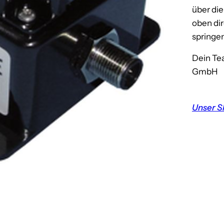
über di
oben dir
springen
Dein Te
GmbH
Unser S