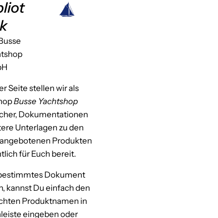
bliot
k
Busse
htshop
bH
r Seite stellen wir als
shop
Busse Yachtshop
her, Dokumentationen
tere Unterlagen zu den
 angebotenen Produkten
tlich für Euch bereit.
 bestimmtes Dokument
n, kannst Du einfach den
hten Produktnamen in
leiste eingeben oder