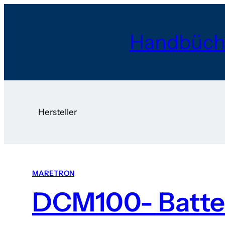
Handbüch
Hersteller
MARETRON
DCM100- Batte