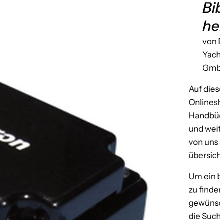
Bi
he
von 
Yac
Gm
Auf diese
Online
Handbüc
und wei
von uns
übersich
Um ein
zu finde
gewünsc
die Such