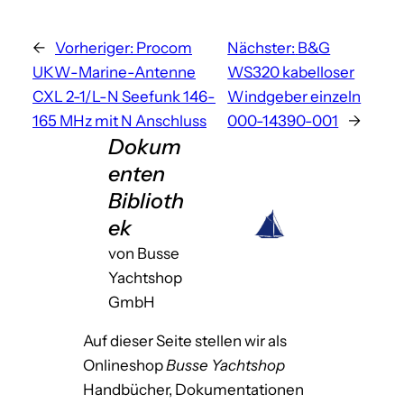
←
Vorheriger:
Procom
Nächster:
B&G
UKW-Marine-Antenne
WS320 kabelloser
CXL 2-1/L-N Seefunk 146-
Windgeber einzeln
165 MHz mit N Anschluss
000-14390-001
→
Dokum
enten
Biblioth
ek
von Busse
Yachtshop
GmbH
Auf dieser Seite stellen wir als
Onlineshop
Busse Yachtshop
Handbücher, Dokumentationen