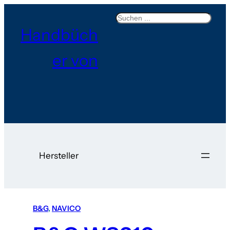
Search
Handbüch
er von
Hersteller
B&G
, 
NAVICO