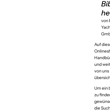
Bi
he
von 
Yac
Gm
Auf diese
Online
Handbüc
und wei
von uns
übersich
Um ein
zu finde
gewünsc
die Such