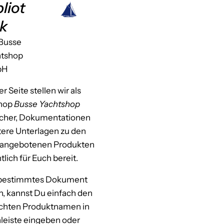
bliot
k
Busse
htshop
bH
r Seite stellen wir als
shop
Busse Yachtshop
her, Dokumentationen
tere Unterlagen zu den
 angebotenen Produkten
tlich für Euch bereit.
 bestimmtes Dokument
n, kannst Du einfach den
hten Produktnamen in
leiste eingeben oder