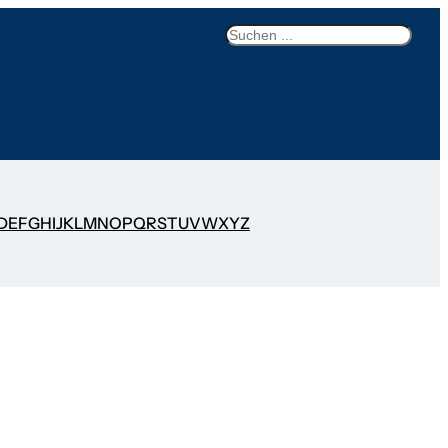
Search
D
E
F
G
H
I
J
K
L
M
N
O
P
Q
R
S
T
U
V
W
X
Y
Z