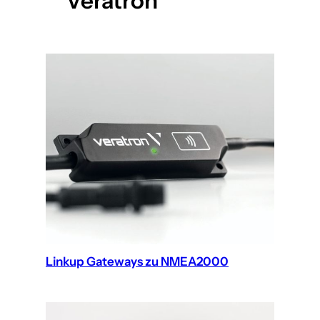
Veratron
Linkup Gateways zu NMEA2000