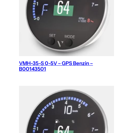
VMH-35-S 0-5V – GPS Benzin –
B00143501