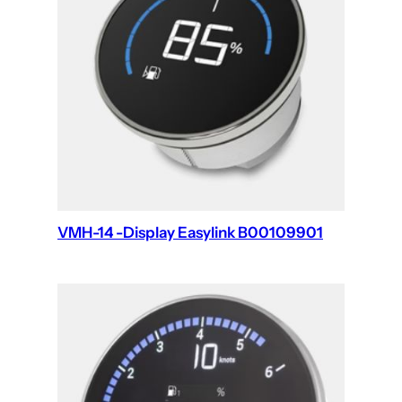
VMH-14 -Display Easylink B00109901