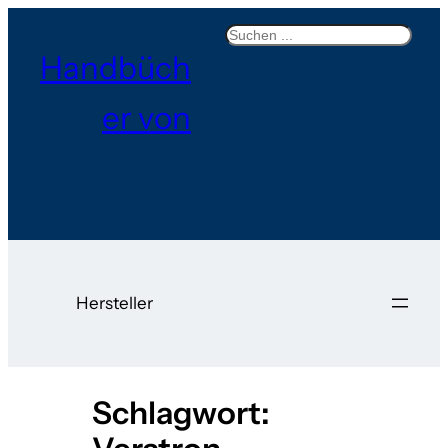
Zum
Search
Inhalt
Handbüch
springen
er von
Hersteller
Schlagwort: