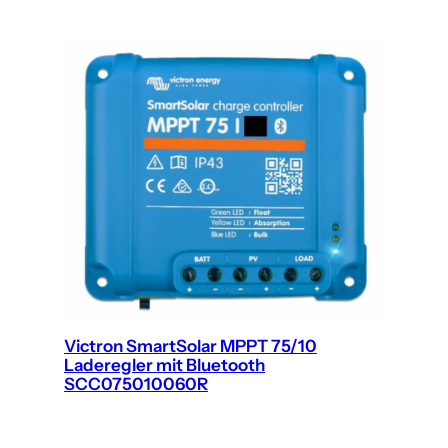
Victron SmartSolar MPPT 75/10
Laderegler mit Bluetooth
SCC075010060R