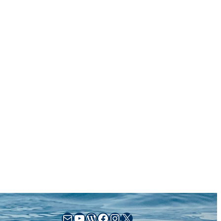
sales@busse-yachtshop.de
YouTube
WordPress
Facebook
Instagram
X