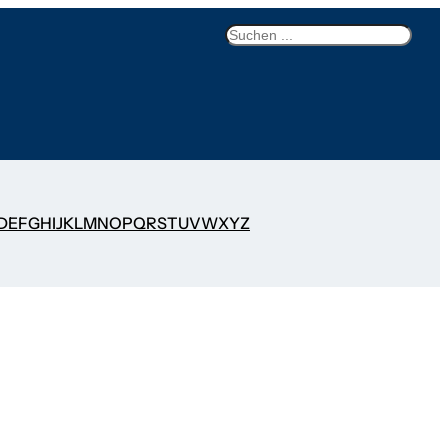
Search
D
E
F
G
H
I
J
K
L
M
N
O
P
Q
R
S
T
U
V
W
X
Y
Z