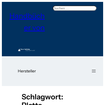
Zum
Search
Inhalt
Handbüch
springen
er von
Hersteller
Schlagwort: