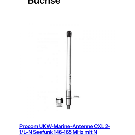
Buchse
Procom UKW-Marine-Antenne CXL 2-
1/L-N Seefunk 146-165 MHz mit N