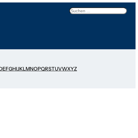
Search
D
E
F
G
H
I
J
K
L
M
N
O
P
Q
R
S
T
U
V
W
X
Y
Z