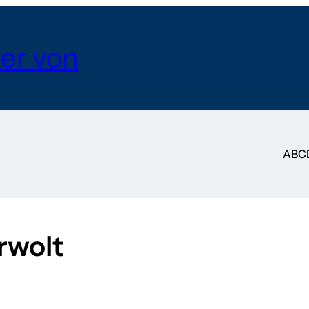
er von
A
B
C
rwolt