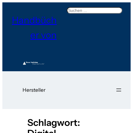
Zum
Search
Inhalt
Handbüch
springen
er von
Hersteller
Schlagwort: