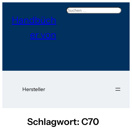
Zum
Search
Inhalt
Handbüch
springen
er von
Hersteller
Schlagwort:
C70