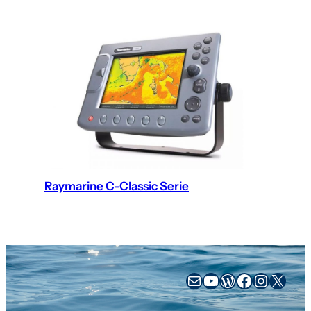
Raymarine C-Classic Serie
sales@busse-yachtshop.de
YouTube
WordPress
Facebook
Instag
X