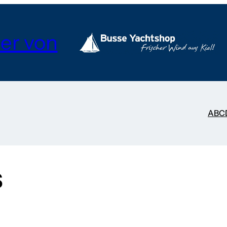
er von
A
B
C
S