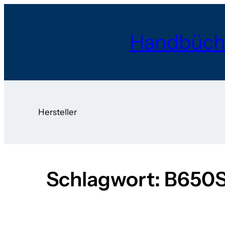
Zum
Inhalt
Handbüch
springen
Hersteller
Schlagwort:
B650