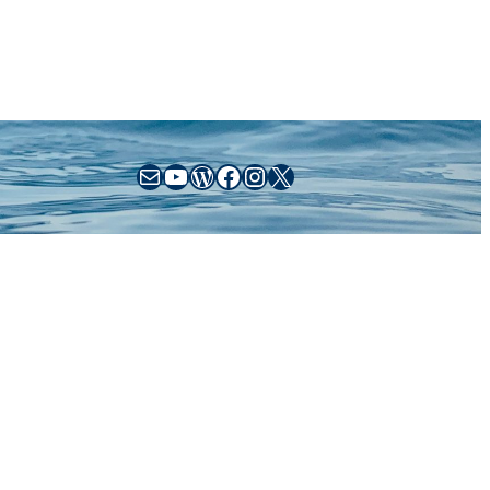
sales@busse-yachtshop.de
YouTube
WordPress
Facebook
Instagram
X