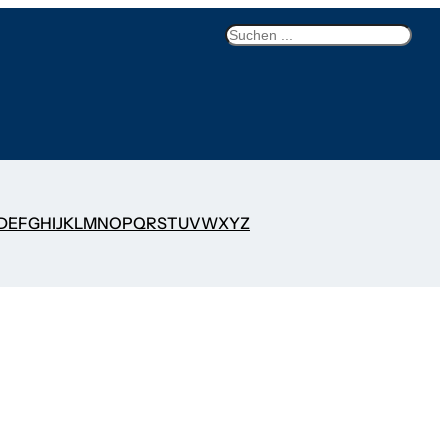
Search
D
E
F
G
H
I
J
K
L
M
N
O
P
Q
R
S
T
U
V
W
X
Y
Z