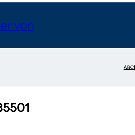
er von
A
B
C
85501