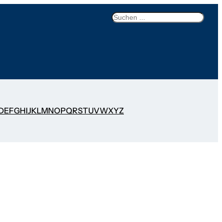
Search
D
E
F
G
H
I
J
K
L
M
N
O
P
Q
R
S
T
U
V
W
X
Y
Z