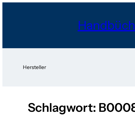
Zum
Inhalt
Handbüch
springen
Hersteller
Schlagwort:
B000