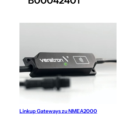
B00042401
Linkup Gateways zu NMEA2000