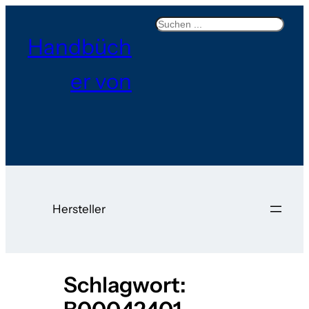
Zum
Search
Inhalt
Handbüch
springen
er von
Hersteller
Schlagwort: