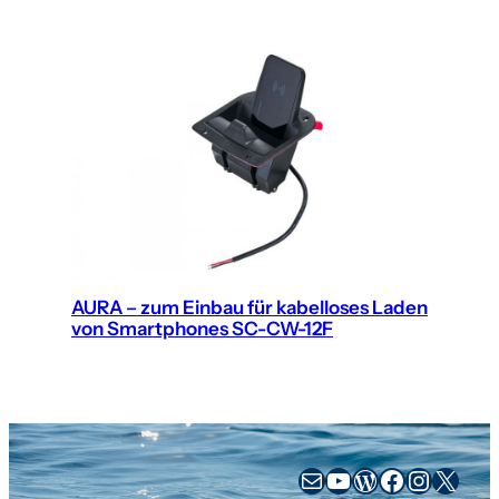
AURA – zum Einbau für kabelloses Laden
von Smartphones SC-CW-12F
sales@busse-yachtshop.de
YouTube
WordPress
Facebook
Instag
X