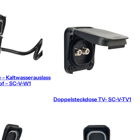
 – Kaltwasserauslass
pf – SC-V-W1
Doppelsteckdose TV- SC-V-TV1