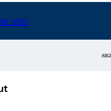
er von
A
B
C
ut