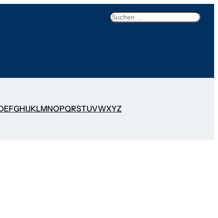
Search
D
E
F
G
H
I
J
K
L
M
N
O
P
Q
R
S
T
U
V
W
X
Y
Z