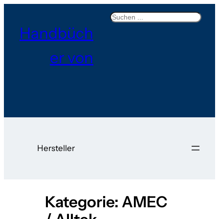
Zum
Search
Inhalt
Handbüch
springen
er von
Hersteller
Kategorie:
AMEC