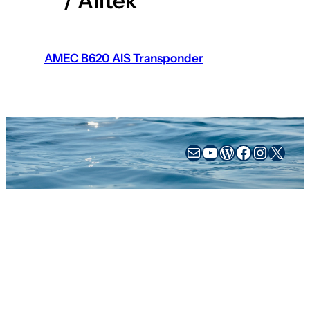
/ Alltek
AMEC B620 AIS Transponder
sales@busse-yachtshop.de
YouTube
WordPress
Facebook
Instag
X