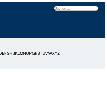
Search
D
E
F
G
H
I
J
K
L
M
N
O
P
Q
R
S
T
U
V
W
X
Y
Z