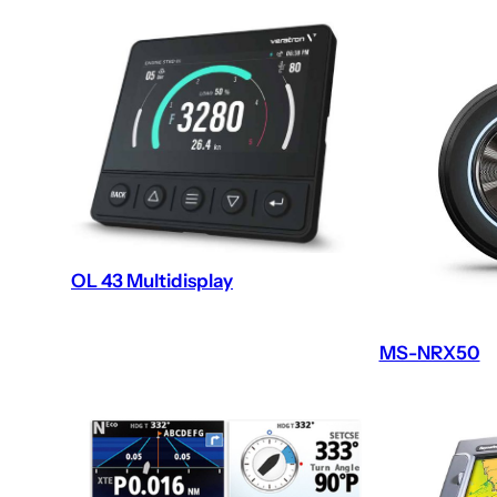
OL 43 Multidisplay
MS-NRX50