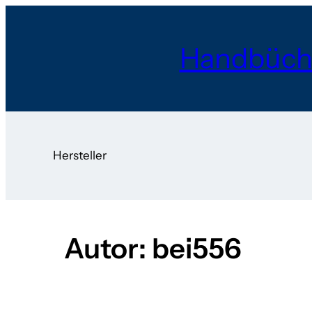
Zum
Inhalt
Handbüch
springen
Hersteller
Autor:
bei556