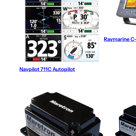
Raymarine C-
Navpilot 711C Autopilot